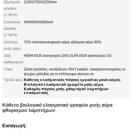
Εξωτερικό
1100X750X2250mm
μέγεθος
(L*W*H):
Εσωτερικό
940X600X660mm
μέγεθος
(L*W*H):
σύστημα
70% επανακυκλοφορία αέρα, εξάτμιση αέρα 30%
ροής αέρα:
τάξη
HEPA ISO5 (κατηγορία 100) ULPA ISO4 (κατηγορία 10)
καθαρισμού:
Υλικό:
Ζώνη εργασίας: ανοξείδωτο 304 Γραφείο: ελασματοποιημένος εν
ψυχρώ χάλυβας με το επίστρωμα σκονών αν
Κάθετος ελασματικός πάγκος εργασίας ροών αέρος
Υψηλό φως:
,
Βιολογικό ελασματικό γραφείο ροής αέρα
,
Καθαρός πάγκος ροής φθορισμού λαμπτήρων
ελασματικός
Κάθετο βιολογικό ελασματικό γραφείο ροής αέρα
φθορισμού λαμπτήρων
Εισαγωγή: