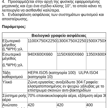
4. Προσαρμόζεται στην αρχή της φυσικής εφαρμοσμένης
μηχανικής και έχει ένα σχέδιο κλίσης 10°, το οποίο κάνει τη
λειτουργία να αισθανθεί καλύτερα.
5. Ενδασφάλιση ασφάλειας των συστημάτων φωτισμού και
αποστείρωσης.
Παράμετρος:
Βιολογικό γραφείο ασφάλειας
Εξωτερικό
1100X750X2250
1300X750X2250
1500X750X
μέγεθος
(L*W*H) χιλ.
Εσωτερικό
940X600X660
1150X600X660
1350X600X
μέγεθος
(L*W*H) χιλ.
Τάξη
HEPA ISO5 (κατηγορία 100) ULPA ISO4
καθαρισμού
(κατηγορία 10)
Υλικό
Ζώνη εργασίας: ανοξείδωτο 304 Γραφείο:
ελασματοποιημένος εν ψυχρώ χάλυβας με το
επίστρωμα σκονών αντι-βακτηριδίων
Σύστημα ροής
70% επανακυκλοφορία αέρα, εξάτμιση αέρα 3
αέρα
Ανώτατο
420
420
400