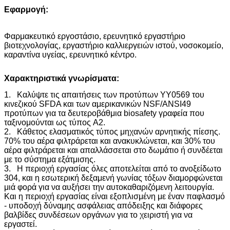
Εφαρμογή:
Φαρμακευτικό εργοστάσιο, ερευνητικό εργαστήριο
βιοτεχνολογίας, εργαστήριο καλλιεργειών ιστού, νοσοκομείο,
καραντίνα υγείας, ερευνητικό κέντρο.
Χαρακτηριστικά γνωρίσματα:
1. Καλύψτε τις απαιτήσεις των προτύπων YY0569 του
κινεζικού SFDA και των αμερικανικών NSF/ANSI49
προτύπων για τα δευτεροβάθμια biosafety γραφεία που
ταξινομούνται ως τύπος A2.
2. Κάθετος ελασματικός τύπος μηχανών αρνητικής πίεσης.
70% του αέρα φιλτράρεται και ανακυκλώνεται, και 30% του
αέρα φιλτράρεται και απαλλάσσεται στο δωμάτιο ή συνδέεται
με το σύστημα εξάτμισης.
3. Η περιοχή εργασίας όλες αποτελείται από το ανοξείδωτο
304, και η εσωτερική δεξαμενή γωνίας τόξων διαμορφώνεται
μιά φορά για να αυξήσει την αυτοκαθαριζόμενη λειτουργία.
Και η περιοχή εργασίας είναι εξοπλισμένη με έναν παφλασμό
- υποδοχή δύναμης ασφάλειας απόδειξης και διάφορες
βαλβίδες συνδέσεων οργάνων για το χειριστή για να
εργαστεί.