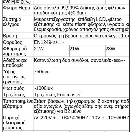
άνοιγμα (χιλ.)
Φίλτρο Hepa
Δύο σύνολα 99,999% δείκτης ζωής φίλτρων
αποδοτικότητας @0.3um
Σύστημα
Μικροεπεξεργαστής, επίδειξη LCD, φίλτρο
ελέγχου
εξάτμισης και κάτω πίεση φίλτρων, υγρασία και
θερμοκρασία, χρόνος απασχόλησης συστημάτ
Βρύση
Ο κρουνός ή η βρύση αερίου για επιλέγει: 1 σύ
Θόρυβος
EN1249
<58db>
Φθορισμού
21W
21W
28W
λαμπτήρας
Αδιάβροχες
Κατανάλωση δύο συνόλου συνολικά:
<500w>
υποδοχές
Ύψος
750mm
επιφάνειας
εργασίας
Φωτισμός
1000lux
>
Τροχίσκος
Τροχίσκος Footmaster
Τυποποιημένο
Στάση βάσεων, τηλεχειρισμός, διακόπτης ποδι
εξάρτημα
αξία αγωγών, (αγωγός εξάτμισης ανεμιστήρων
εξάτμισης) για B2 μόνο
Παροχή
AC220V + _10% 50/60HZ 110V + _10%60HZ
ηλεκτρικού
ρεύματος