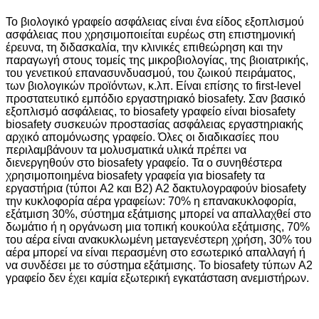
Το βιολογικό γραφείο ασφάλειας είναι ένα είδος εξοπλισμού
ασφάλειας που χρησιμοποιείται ευρέως στη επιστημονική
έρευνα, τη διδασκαλία, την κλινικές επιθεώρηση και την
παραγωγή στους τομείς της μικροβιολογίας, της βιοιατρικής,
του γενετικού επανασυνδυασμού, του ζωικού πειράματος,
των βιολογικών προϊόντων, κ.λπ. Είναι επίσης το first-level
προστατευτικό εμπόδιο εργαστηριακό biosafety. Σαν βασικό
εξοπλισμό ασφάλειας, το biosafety γραφείο είναι biosafety
biosafety συσκευών προστασίας ασφάλειας εργαστηριακής
αρχικό απομόνωσης γραφείο. Όλες οι διαδικασίες που
περιλαμβάνουν τα μολυσματικά υλικά πρέπει να
διενεργηθούν στο biosafety γραφείο. Τα ο συνηθέστερα
χρησιμοποιημένα biosafety γραφεία για biosafety τα
εργαστήρια (τύποι A2 και B2) A2 δακτυλογραφούν biosafety
την κυκλοφορία αέρα γραφείων: 70% η επανακυκλοφορία,
εξάτμιση 30%, σύστημα εξάτμισης μπορεί να απαλλαχθεί στο
δωμάτιο ή η οργάνωση μια τοπική κουκούλα εξάτμισης, 70%
του αέρα είναι ανακυκλωμένη μεταγενέστερη χρήση, 30% του
αέρα μπορεί να είναι περασμένη στο εσωτερικό απαλλαγή ή
να συνδέσει με το σύστημα εξάτμισης. Το biosafety τύπων A2
γραφείο δεν έχει καμία εξωτερική εγκατάσταση ανεμιστήρων.